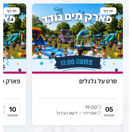
ימי כיף
ימי כיף
סרט על גלגלים
פארק מים
0
19:00
10
05
אפרידר - דשא הגדול
ב
אוגוסט
אוגוסט